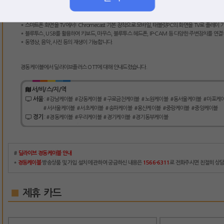
4) 다양한 디지털 기능
* 스마트폰 화면을 TV에서! Chromecast 기본 장착으로 모바일, 태블릿PC의 화면을 TV로 플레이
* 블루투스, USB를 활용하여 키보드, 마우스, 블루투스 헤드폰, IP-CAM 등 다양한 주변장치를 
* 동영상, 음악, 사진 등의 재생이 가능합니다.
경동케이블에서 딜라이브플러스 OTT에 대해 안내드렸습니다.
서/비/스/지/역
서울
:
#강남케이블
#강동케이블
#구로금천케이블
#노원케이블
#동서울케이블
#마포케
#서서울케이블
#서초케이블
#송파케이블
#용산케이블
#중랑케이블
#중앙케이블
경기
:
#경동케이블
#우리케이블
#경기케이블
#경기동부케이블
#
딜라이브 경동케이블 안내
*
경동케이블
방송상품 및 가입 설치에 관하여 궁금하신 내용은
1566-6311
로 전화주시면 친절히 상
■
제휴 카드