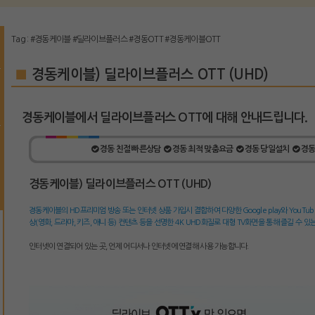
Tag :
#경동케이블
#딜라이브플러스
#경동OTT
#경동케이블OTT
■
경동케이블) 딜라이브플러스 OTT (UHD)
경동케이블에서 딜라이브플러스 OTT에 대해 안내드립니다.
경동 친절 빠른상담
경동 최적 맞춤요금
경동 당일설치
경동
경동케이블) 딜라이브플러스 OTT (UHD)
경동케이블의 HD프리미엄 방송 또는 인터넷 상품 가입시 결합하여 다양한 Google play와 YouTube, 
상(영화, 드라마, 키즈, 애니 등) 컨텐츠 등을 선명한 4K UHD화질로 대형 TV화면을 통해 즐길 수 있
인터넷이 연결되어 있는 곳, 언제 어디서나 인터넷에 연결해 사용 가능합니다.